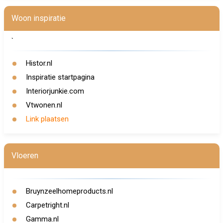
Woon inspiratie
`
Histor.nl
Inspiratie startpagina
Interiorjunkie.com
Vtwonen.nl
Link plaatsen
Vloeren
Bruynzeelhomeproducts.nl
Carpetright.nl
Gamma.nl