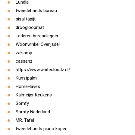
Lundia
tweedehands bureau
sisal tapijt
droogloopmat
Lederen bureaulegger
Woonwinkel Overijssel
zaklamp
cassenz
https://www.whitecloudz.nl/
Kunstpalm
HomeHaves
Kalmeijer Keukens
Somfy
Somfy Nederland
MR. Tafel
tweedehands piano kopen